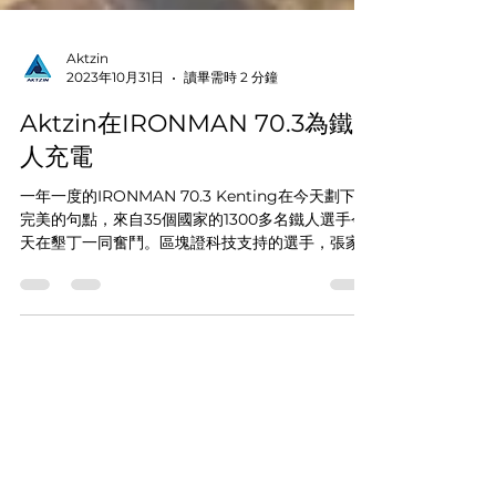
Aktzin
2023年10月31日
讀畢需時 2 分鐘
Aktzin在IRONMAN 70.3為鐵
人充電
一年一度的IRONMAN 70.3 Kenting在今天劃下了
完美的句點，來自35個國家的1300多名鐵人選手今
天在墾丁一同奮鬥。區塊證科技支持的選手，張家
豪和許仁茂，分別贏得了男子總冠軍和男子45歲組
第一名的榮譽，讓我們感到無比驕傲。...