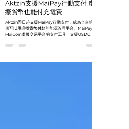
Aktzin
2023年10月25日
讀畢需時 1 分鐘
Aktzin支援MaiPay行動支付 虛
擬貨幣也能付充電費
Aktzin即日起支援MaiPay行動支付，成為全台第一
個可以用虛擬貨幣付款的能源管理平台。MaiPay是
MaiCoin虛擬交易平台的支付工具，支援USDC、
USDT和MAX Token虛擬貨幣支付。只要綁定
MaiPay作為支付工具，就可以使用MaiCoin錢包內
的虛擬貨幣...