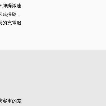
車牌辨識連
卡或掃碼，
榮的充電服
訪客車的差