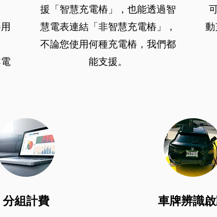
援「智慧充電樁」，也能透過智
樁用
慧電表連結「非智慧充電樁」，
動
不論您使用何種充電樁，我們都
本電
能支援。
​分組計費
​車牌辨識