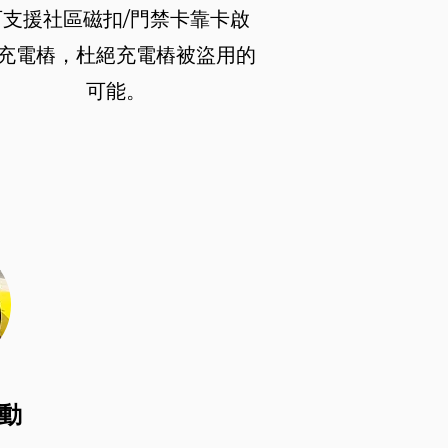
可支援社區磁扣/門禁卡靠卡啟
充電樁，杜絕充電樁被盜用的
可能。
啟動